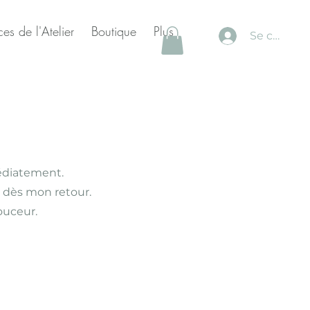
es de l'Atelier
Boutique
Plus
Se connec
édiatement.
 dès mon retour.
douceur.