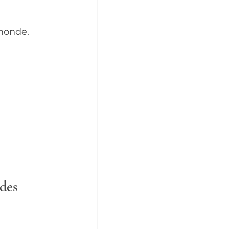
 monde.
des 