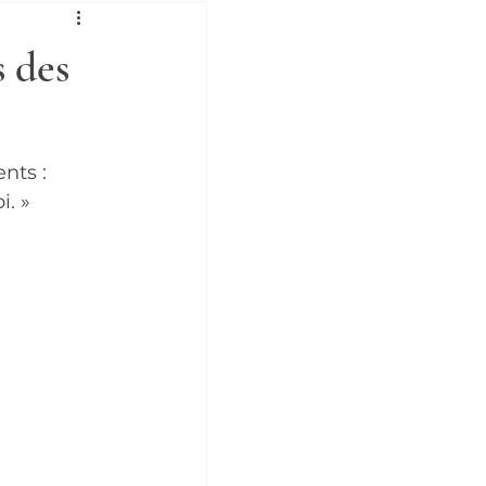
 des
nts :
i. »