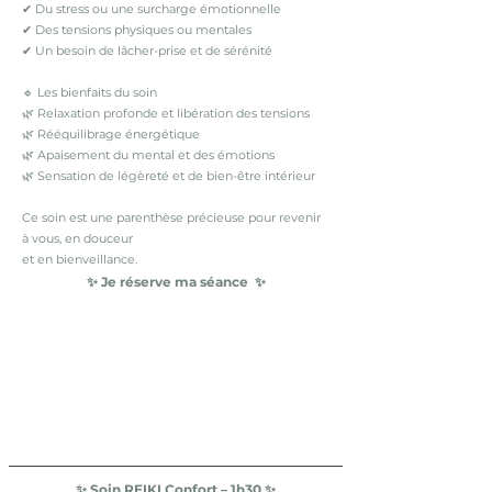
✔ Du stress ou une surcharge émotionnelle
✔ Des tensions physiques ou mentales
✔ Un besoin de lâcher-prise et de sérénité
🔹 Les bienfaits du soin
🌿 Relaxation profonde et libération des tensions
🌿 Rééquilibrage énergétique
🌿 Apaisement du mental et des émotions
🌿 Sensation de légèreté et de bien-être intérieur
Ce soin est une parenthèse précieuse pour revenir
à vous, en douceur
et en bienveillance.
✨ Je réserve ma séance ✨
Séance Reiki classique présentiel
Séance Reiki classique distanciel
✨ Soin REIKI Confort – 1h30 ✨