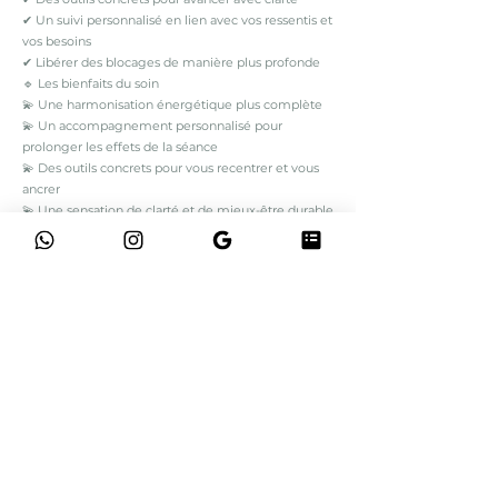
✔ Un suivi personnalisé en lien avec vos ressentis et
vos besoins
✔ Libérer des blocages de manière plus profonde
🔹 Les bienfaits du soin
💫 Une harmonisation énergétique plus complète
💫 Un accompagnement personnalisé pour
prolonger les effets de la séance
💫 Des outils concrets pour vous recentrer et vous
ancrer
💫 Une sensation de clarté et de mieux-être durable
Ce soin est un véritable cocon énergétique.
Un espace privilégié où vous recevez non
seulement une harmonisation, mais aussi des clés
précieuses pour avancer avec confiance et sérénité.
✨ Je réserve ma séance ✨
Séance Reiki confort présentiel
Les bienfaits du REIKI se ressentent aussi bien en