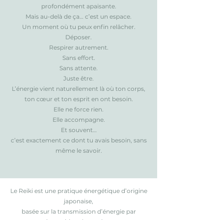
profondément apaisante.
Mais au-delà de ça… c’est un espace.
Un moment où tu peux enfin relâcher.
Déposer.
Respirer autrement.
Sans effort.
Sans attente.
Juste être.
L’énergie vient naturellement là où ton corps,
ton cœur et ton esprit en ont besoin.
Elle ne force rien.
Elle accompagne.
Et souvent…
c’est exactement ce dont tu avais besoin, sans
même le savoir.
Le Reiki est une pratique énergétique d’origine
japonaise,
basée sur la transmission d’énergie par