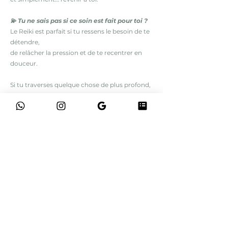
💫 Tu ne sais pas si ce soin est fait pour toi ?
Le Reiki est parfait si tu ressens le besoin de te
détendre,
de relâcher la pression et de te recentrer en
douceur.
Si tu traverses quelque chose de plus profond,
ou que tu ressens le besoin d’un
accompagnement plus ciblé,
la séance énergétique personnalisée sera plus
adaptée.
✨ Je réserve ma séance ✨
Prends simplement ton créneau en ligne,
en présentiel ou à distance, selon ce qui est le
plus juste pour toi.
⚠️ Les créneaux sont volontairement limités
afin de garantir un accompagnement de
qualité.