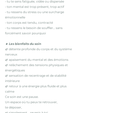
• tu te sens fatiguée, vidée ou dispersée
• ton mental est trop présent, trop actif
• tu ressens du stress ou une surcharge
émotionnelle
• ton corps est tendu, contracté
• tu ressens le besoin de souffler… sans
forcément savoir pourquoi
🔹 Les bienfaits du soin
🌿 détente profonde du corps et du système
nerveux
🌿 apaisement du mental et des émotions
🌿 relâchement des tensions physiques et
énergétiques
🌿 sensation de recentrage et de stabilité
intérieure
🌿 retour à une énergie plus fluide et plus
calme
Ce soin est une pause.
Un espace où tu peux te retrouver,
te déposer,
et simplement… revenir à toi.