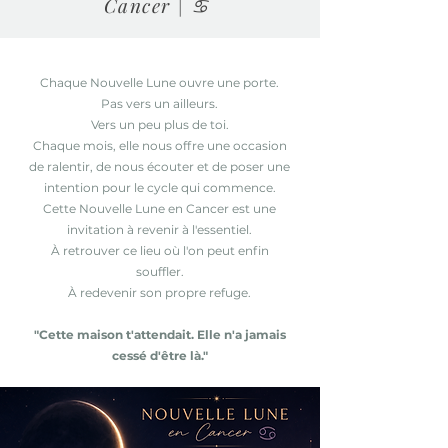
Cancer | ♋
Chaque Nouvelle Lune ouvre une porte.
Pas vers un ailleurs.
Vers un peu plus de toi.
Chaque mois, elle nous offre une occasion
de ralentir, de nous écouter et de poser une
intention pour le cycle qui commence.
Cette Nouvelle Lune en Cancer est une
invitation à revenir à l'essentiel.
À retrouver ce lieu où l'on peut enfin
souffler.
À redevenir son propre refuge.
"Cette maison t'attendait. Elle n'a jamais
cessé d'être là."