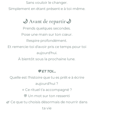
Sans vouloir le changer.
Simplement en étant présent·e à toi-même.
🌙 Avant de repartir🌙
Prends quelques secondes.
Pose une main sur ton cœur.
Respire profondément.
Et remercie-toi d'avoir pris ce temps pour toi
aujourd'hui.
À bientôt sous la prochaine lune.
💜 ET TOI…
Quelle est l'histoire que tu es prêt·e à écrire
aujourd'hui ?
⭐ Ce rituel t'a accompagné ?
💬 Un mot sur ton ressenti
🌿 Ce que tu choisis désormais de nourrir dans
ta vie