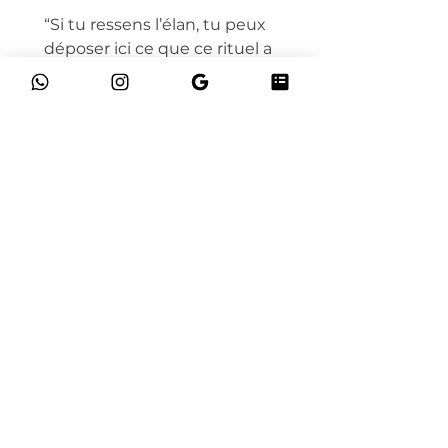
“Si tu ressens l’élan, tu peux 
déposer ici ce que ce rituel a 
fait bouger en toi…”
Comment ce rituel a résonné en
toi ?
*
Prénom
*
E-mail
“Comment te sens-tu après ce
rituel ?”
“Qu’est-ce que ce rituel a mis en
lumière pour toi ?”