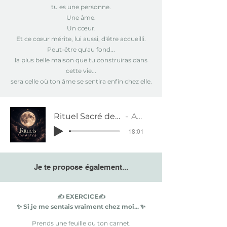
tu es une personne.
Une âme.
Un cœur.
Et ce cœur mérite, lui aussi, d'être accueilli.
Peut-être qu'au fond...
la plus belle maison que tu construiras dans
cette vie...
sera celle où ton âme se sentira enfin chez elle.
Rituel Sacré de Nouvelle Lune - 14 juillet 2026
Alicia Renou
-18:01
Je te propose également...
✍️ EXERCICE✍️
✨ Si je me sentais vraiment chez moi... ✨
Prends une feuille ou ton carnet.