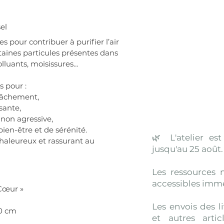
el
 pour contribuer à purifier l’air 
aines particules présentes dans 
olluants, moisissures…
s pour :
elâchement,
sante,
 non agressive,
ien-être et de sérénité.
🌿 L'atelier es
haleureux et rassurant au 
jusqu'au 25 août.
Les ressources 
accessibles imm
Cœur »
Les envois des li
20 cm
et autres artic