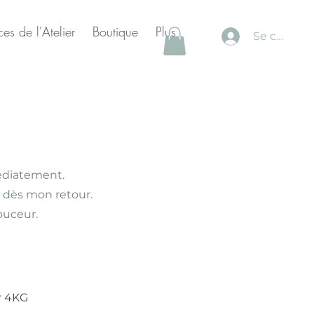
es de l'Atelier
Boutique
Plus
Se connec
édiatement.
 dès mon retour.
douceur.
r 4KG