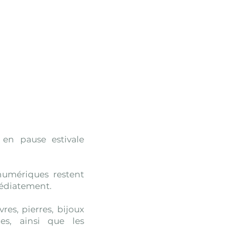
t en pause estivale
numériques restent
édiatement.
vres, pierres, bijoux
les, ainsi que les