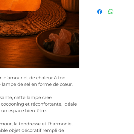
Livraison à domicil
retrait boutique po
Les frais de port s
de la commande.
 d’amour et de chaleur à ton 
e lampe de sel en forme de cœur.
sante, cette lampe crée 
ocooning et réconfortante, idéale 
un espace bien-être.
our, la tendresse et l’harmonie, 
ble objet décoratif rempli de 