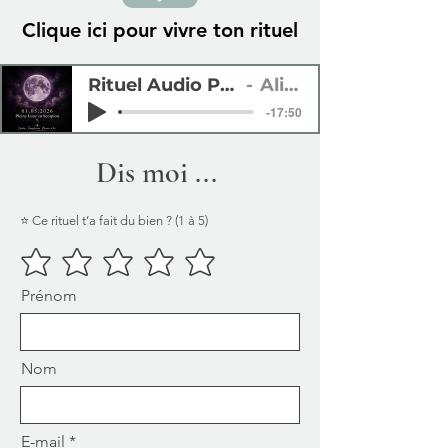
Clique ici pour vivre ton rituel
Clique ici pour vivre ton rituel
Rituel Audio Pleine Lune 01 05 2026
Alicia Renou
-17:50
Dis moi ...
⭐ Ce rituel t’a fait du bien ? (1 à 5)
Prénom
Nom
E-mail