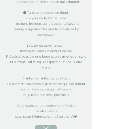
– le besoin de te libérer de ce qui t’alourdit
🌑 Tu peux pratiquer ce rituel :
– le jour de la Pleine Lune
– ou dans les jours qui précèdent / suivent
l’énergie agissant dès que tu choisis de t’y
connecter.
🕯️ Avant de commencer :
Installe-toi dans un endroit calme
Prévois si possible une bougie, un carnet et un stylo
Et surtout… offre-toi un espace où tu peux être
vrai·e
✨ Intention intégrée au rituel :
« À partir de maintenant, je lâche ce qui me retient,
je me libère de ce qui m’alourdit,
et je reprends mon pouvoir. »
Je te souhaite un moment profond et
transformateur
sous cette Pleine Lune en Scorpion 🌕🖤