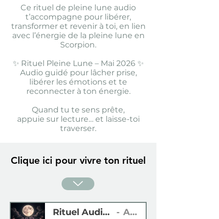
Ce rituel de pleine lune audio
t’accompagne pour libérer,
transformer et revenir à toi, en lien
avec l’énergie de la pleine lune en
Scorpion.
✨ Rituel Pleine Lune – Mai 2026 ✨
Audio guidé pour lâcher prise,
libérer les émotions et te
reconnecter à ton énergie.
Quand tu te sens prête,
appuie sur lecture… et laisse-toi
traverser.
Clique ici pour vivre ton rituel
Clique ici pour vivre ton rituel
Rituel Audio Pleine Lune 01 05 2026
Alicia Renou