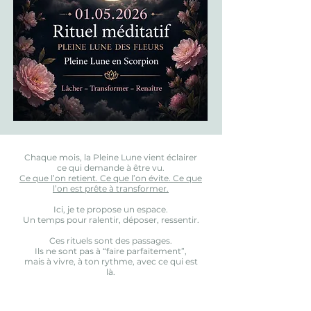
Chaque mois, la Pleine Lune vient éclairer
ce qui demande à être vu.
Ce que l’on retient. Ce que l’on évite. Ce que
l’on est prête à transformer.
Ici, je te propose un espace.
Un temps pour ralentir, déposer, ressentir.
Ces rituels sont des passages.
Ils ne sont pas à “faire parfaitement”,
mais à vivre, à ton rythme, avec ce qui est
là.